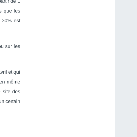
artir de 1
is que les
e 30% est
u sur les
ril et qui
re en même
e site des
un certain