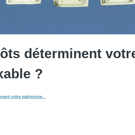
ts déterminent votr
xable ?
nent votre patrimoine...