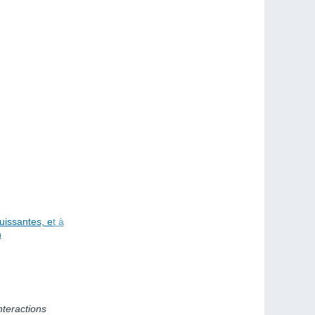
uissantes, et à
n
nteractions