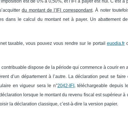
imposition est de 0% à 0,50%, et l’IFI à payer est nul. C’est à p
s’acquitter
du montant de l’IFI correspondant
. À noter toutefo
rées dans le calcul du montant net à payer. Un abattement d
 net taxable, vous pouvez vous rendre sur le portail
euodia.fr
o
le contribuable dispose de la période qui commence à courir en av
ffèrent d’un département à l’autre. La déclaration peut se fai
ulaire en vigueur sera le n°
2042-IFI
, téléchargeable depuis l
édéclaration lorsque le montant du revenu fiscal est supérieur à 
sir la déclaration classique, c’est-à-dire la version papier.